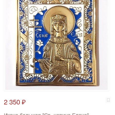
2 350 ₽
Икона большая "Св. царица Елена"