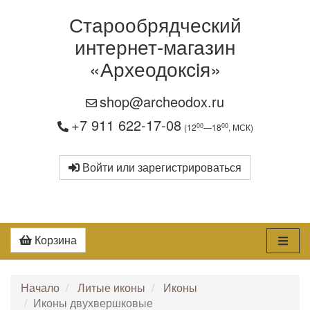
Старообрядческий
интернет-магазин
«Археодоксiя»
shop@archeodox.ru
+7 911 622-17-08
00
00
(12
—18
, МСК)
Войти или зарегистрироваться
Корзина
Начало
Литые иконы
Иконы
Иконы двухвершковые