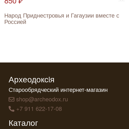
850 ₽
Народ Приднестровья и Гагаузии вместе с
Россией
Археодоксiя
Старообрядческий интернет-магазин
shop@archeodox.ru
+7 911 622-17-08
Каталог