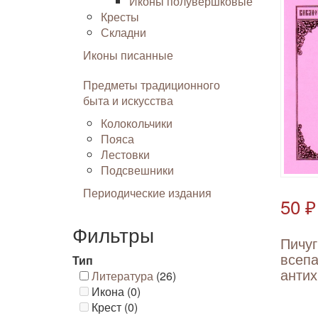
Иконы полувершковые
Кресты
Складни
Иконы писанные
Предметы традиционного
быта и искусства
Колокольчики
Пояса
Лестовки
Подсвешники
Периодические издания
50 ₽
Фильтры
Пичуг
всеп
Тип
антих
Литература
(26)
Икона (0)
Крест (0)