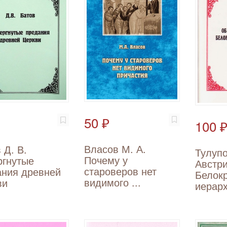
50 ₽
100 
Власов М. А.
 Д. В.
Тулупо
Почему у
ргнутые
Австри
староверов нет
ания древней
Белок
видимого ...
ви
иерар