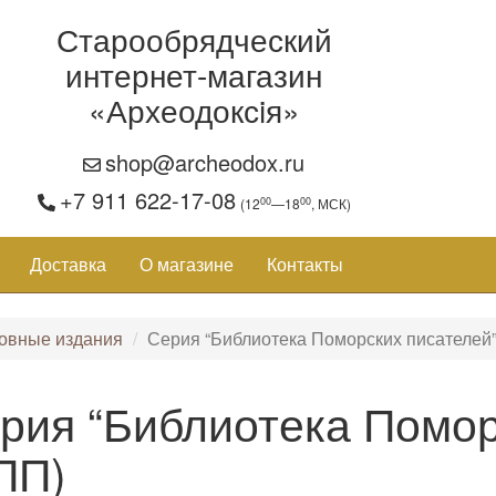
Старообрядческий
интернет-магазин
«Археодоксiя»
shop@archeodox.ru
+7 911 622-17-08
00
00
(12
—18
, МСК)
Доставка
О магазине
Контакты
овные издания
Серия “Библиотека Поморских писателей
рия “Библиотека Помор
ПП)