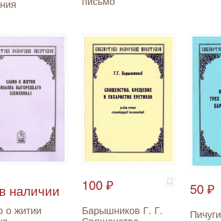
письмо
яния
100 ₽
50 ₽
 в наличии
 о житии
Барышников Г. Г.
Пичуги
на
Священство,