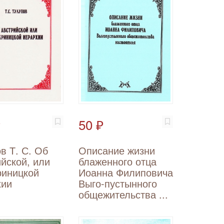
₽
50 ₽
в Т. С. Об
Описание жизни
йской, или
блаженного отца
риницкой
Иоанна Филиповича
хии
Выго-пустынного
общежительства ...