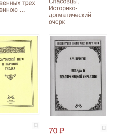
Спасовцы.
венных трех
Историко-
виною ...
догматический
очерк
70 ₽