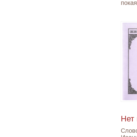
пока
Нет
Слово
Иоан