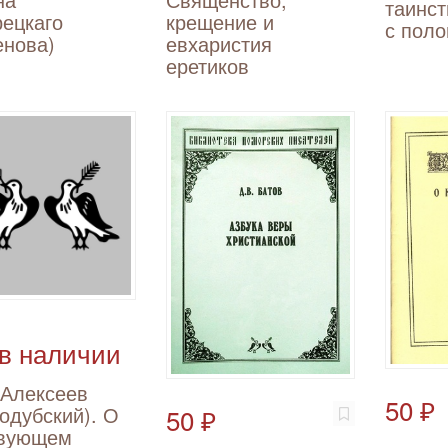
таинст
ецкаго
крещение и
с поло
енова)
евхаристия
еретиков
 в наличии
 Алексеев
50 ₽
одубский). О
50 ₽
твующем