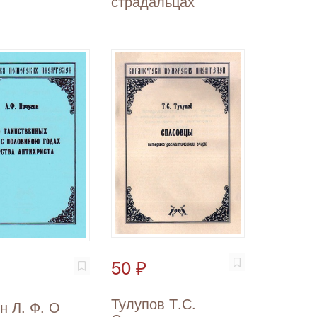
страдальцах
50 ₽
Тулупов Т.С.
н Л. Ф. О