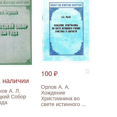
100 ₽
в наличии
Орлов А. А.
ов А. Л.
Хождение
цкий Собор
Христианина во
ода
свете истинного ...