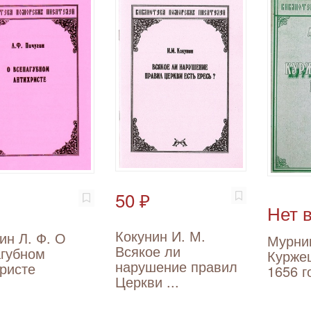
50 ₽
Нет 
Кокунин И. М.
ин Л. Ф. О
Мурник
Всякое ли
агубном
Курже
нарушение правил
ристе
1656 г
Церкви ...