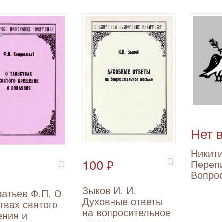
Нет 
Никити
100 ₽
Переп
Вопро
Зыков И. И.
атьев Ф.П. О
Духовные ответы
твах святого
на вопросительное
ения и