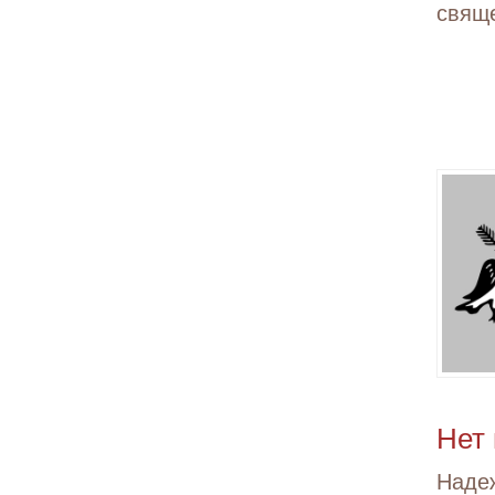
свящ
Нет
Наде