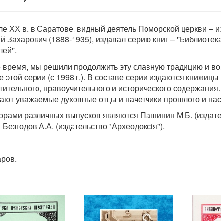
ле ХХ в. в Саратове, видный деятель Поморской церкви – и
й Захарович (1888-1935), издавал серию книг – ''Библиоте
ей''.
 время, мы решили продолжить эту славную традицию и во
е этой серии (с 1998 г.). В составе серии издаются книжицы
тительного, нравоучительного и исторического содержания
ают уважаемые духовные отцы и начетчики прошлого и нас
орами различных выпусков являются Пашинин М.Б. (издате
 Безгодов А.А. (издательство "Археодоксiя").
ров.