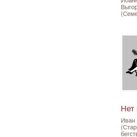
Выгор
(Сем
Нет
Иван
(Стар
бегс