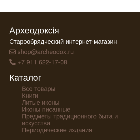
Археодоксiя
Старообрядческий интернет-магазин
shop@archeodox.ru
+7 911 622-17-08
Каталог
Все товары
Книги
Литые иконы
Иконы писанные
Предметы традиционного быта и
искусства
Периодические издания