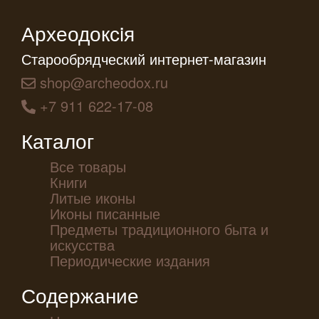
Археодоксiя
Старообрядческий интернет-магазин
shop@archeodox.ru
+7 911 622-17-08
Каталог
Все товары
Книги
Литые иконы
Иконы писанные
Предметы традиционного быта и
искусства
Периодические издания
Содержание