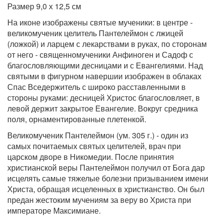
Размер 9,0 х 12,5 см
На иконе изображены святые мученики: в центре -
великомученик целитель Пантелеймон с лжицей
(ложкой) и ларцем с лекарствами в руках, по сторонам
от него - священномученики Анфиноген и Садоф с
благословляющими десницами и с Евангелиями. Над
святыми в фигурном навершии изображен в облаках
Спас Вседержитель с широко расставленными в
стороны руками: десницей Христос благословляет, в
левой держит закрытое Евангелие. Вокруг средника
поля, орнаментированные плетенкой.
Великомученик Пантелеймон (ум. 305 г.) - один из
самых почитаемых святых целителей, врач при
царском дворе в Никомедии. После принятия
христианской веры Пантелеймон получил от Бога дар
исцелять самые тяжелые болезни призыванием имени
Христа, обращая исцеленных в христианство. Он был
предан жестоким мучениям за веру во Христа при
императоре Максимиане.