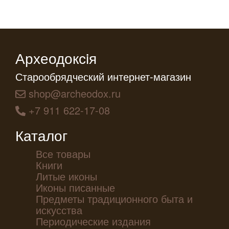
Археодоксiя
Старообрядческий интернет-магазин
shop@archeodox.ru
+7 911 622-17-08
Каталог
Все товары
Книги
Литые иконы
Иконы писанные
Предметы традиционного быта и
искусства
Периодические издания