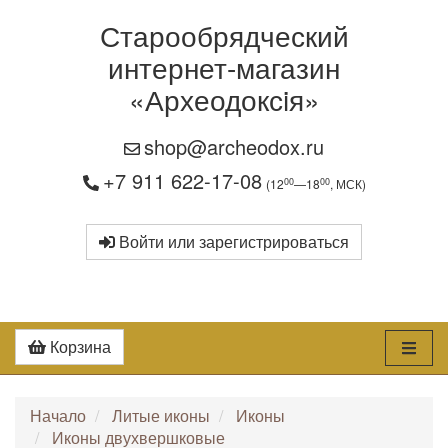
Старообрядческий
интернет-магазин
«Археодоксiя»
shop@archeodox.ru
+7 911 622-17-08
00
00
(12
—18
, МСК)
Войти или зарегистрироваться
Корзина
Начало
Литые иконы
Иконы
Иконы двухвершковые