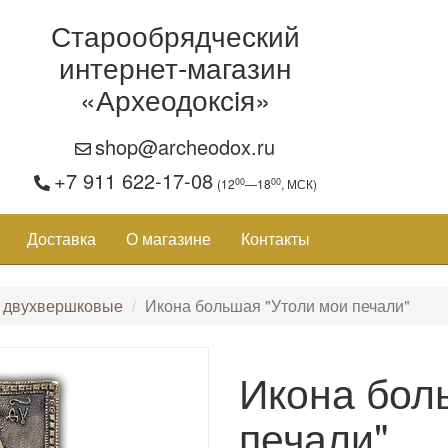
Старообрядческий
интернет-магазин
«Археодоксiя»
shop@archeodox.ru
+7 911 622-17-08
00
00
(12
—18
, МСК)
Доставка
О магазине
Контакты
 двухвершковые
Икона большая "Утоли мои печали"
Икона бол
печали"