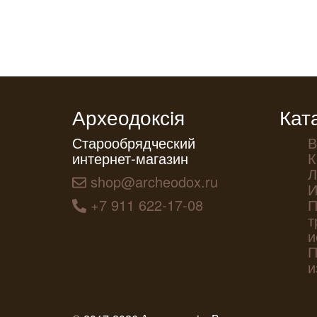
Археодоксiя
Кат
Старообрядческий
В
интернет-магазин
К
Л
shop@archeodox.ru
И
+7 911 622-17-08
П
т
и
П
и