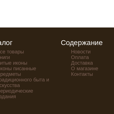
алог
Содержание
се товары
Новости
ниги
Оплата
итые иконы
Доставка
коны писанные
О магазине
редметы
Контакты
радиционного быта и
скусства
ериодические
здания