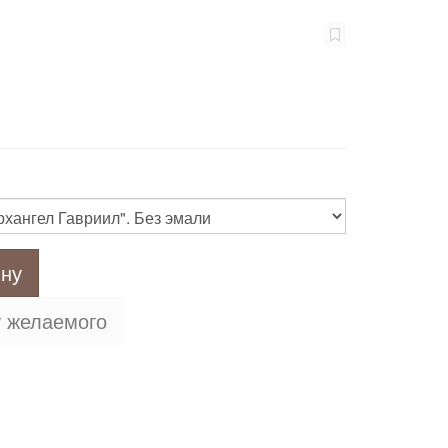
ину
у желаемого