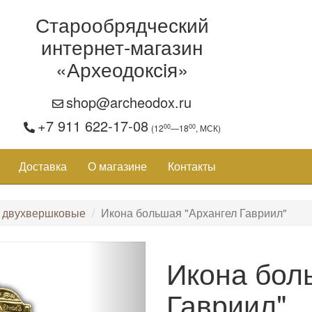
Старообрядческий
интернет-магазин
«Археодоксiя»
shop@archeodox.ru
+7 911 622-17-08
00
00
(12
—18
, МСК)
Доставка
О магазине
Контакты
 двухвершковые
Икона большая "Архангел Гавриил"
Икона бол
Гавриил"