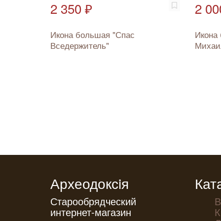
2 350 ₽
2 00
Икона большая "Спас
Икона 
Вседержитель"
Михаи
Археодоксiя
Кат
Старообрядческий
В
интернет-магазин
К