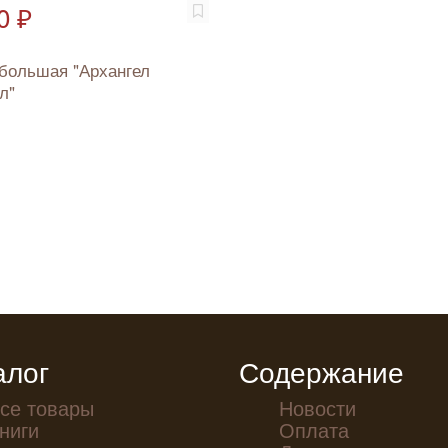
0 ₽
большая "Архангел
л"
алог
Содержание
се товары
Новости
ниги
Оплата