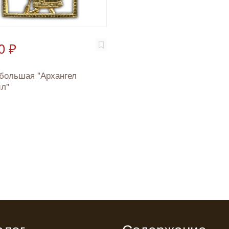
0 ₽
большая "Архангел
л"