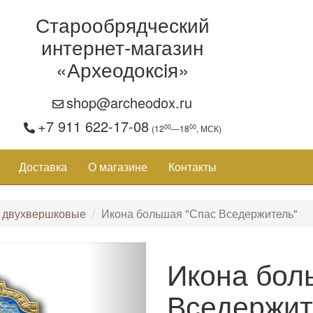
Старообрядческий
интернет-магазин
«Археодоксiя»
shop@archeodox.ru
+7 911 622-17-08
00
00
(12
—18
, МСК)
Доставка
О магазине
Контакты
 двухвершковые
Икона большая "Спас Вседержитель"
Икона бол
Вседержит