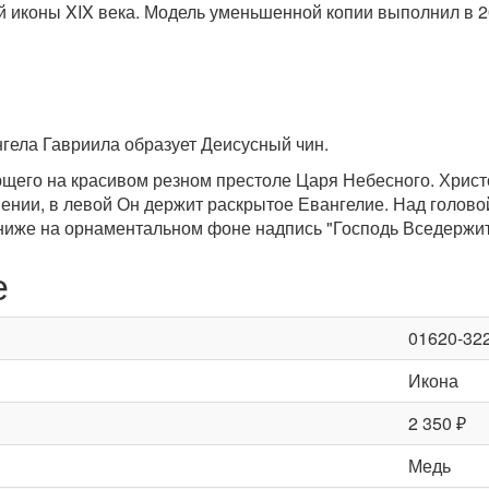
 иконы XIX века. Модель уменьшенной копии выполнил в 20
гела Гавриила образует Деисусный чин.
щего на красивом резном престоле Царя Небесного. Христ
вении, в левой Он держит раскрытое Евангелие. Над голов
ниже на орнаментальном фоне надпись "Господь Вседержит
е
01620-32
Икона
2 350 ₽
Медь