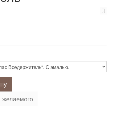
ину
у желаемого