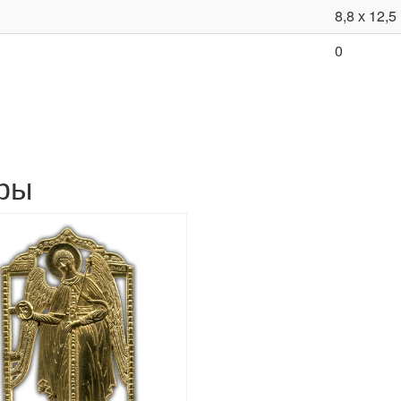
8,8 х 12,5
0
ры