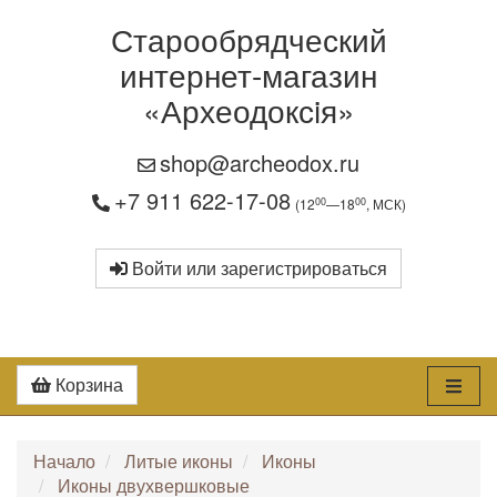
Старообрядческий
интернет-магазин
«Археодоксiя»
shop@archeodox.ru
+7 911 622-17-08
00
00
(12
—18
, МСК)
Войти или зарегистрироваться
Корзина
Начало
Литые иконы
Иконы
Иконы двухвершковые