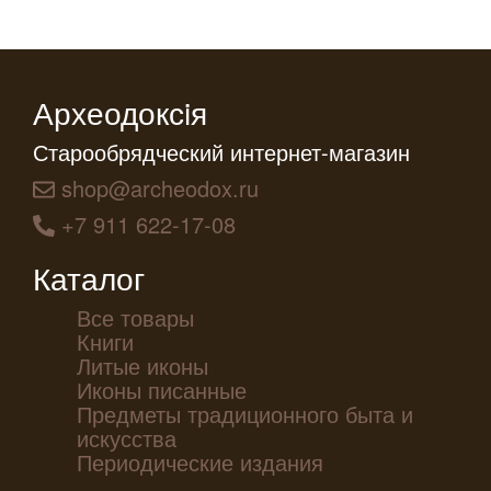
Археодоксiя
Старообрядческий интернет-магазин
shop@archeodox.ru
+7 911 622-17-08
Каталог
Все товары
Книги
Литые иконы
Иконы писанные
Предметы традиционного быта и
искусства
Периодические издания