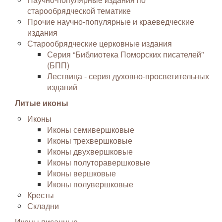
старообрядческой тематике
Прочие научно-популярные и краеведческие
издания
Старообрядческие церковные издания
Серия “Библиотека Поморских писателей”
(БПП)
Лествица - серия духовно-просветительных
изданий
Литые иконы
Иконы
Иконы семивершковые
Иконы трехвершковые
Иконы двухвершковые
Иконы полуторавершковые
Иконы вершковые
Иконы полувершковые
Кресты
Складни
Иконы писанные