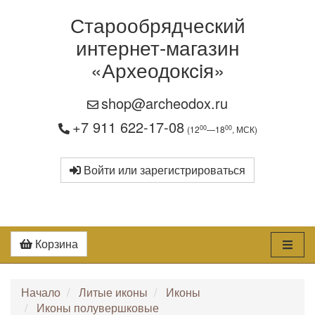
Старообрядческий
интернет-магазин
«Археодоксiя»
shop@archeodox.ru
+7 911 622-17-08
00
00
(12
—18
, МСК)
Войти или зарегистрироваться
Корзина
Начало
Литые иконы
Иконы
Иконы полувершковые