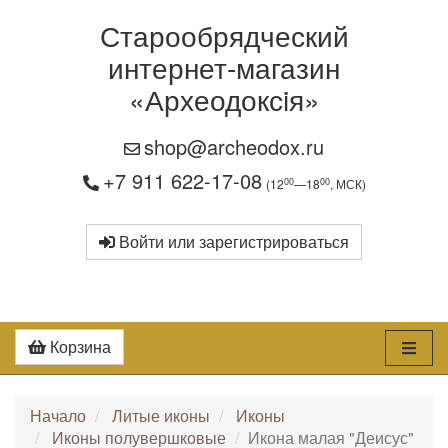
Старообрядческий
интернет-магазин
«Археодоксiя»
shop@archeodox.ru
+7 911 622-17-08
00
00
(12
—18
, МСК)
Войти или зарегистрироваться
Корзина
Начало
Литые иконы
Иконы
Иконы полувершковые
Икона малая "Деисус"