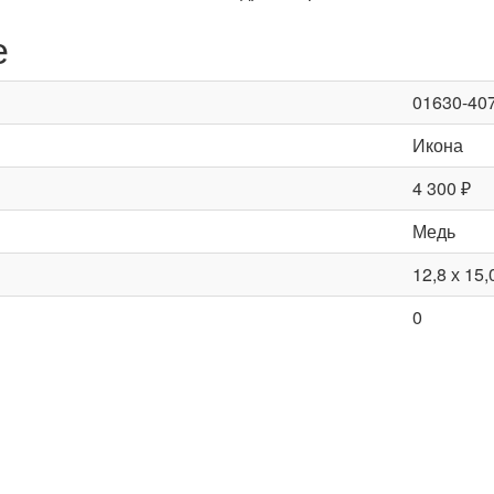
е
01630-40
Икона
4 300 ₽
Медь
12,8 х 15,
0