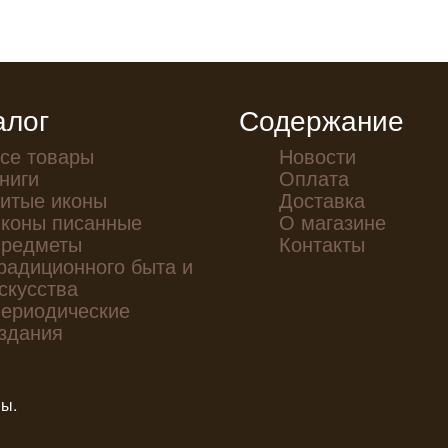
алог
Содержание
се товары
Новости
ниги
Оплата
итые иконы
Доставка
коны писанные
О магазине
редметы
Контакты
радиционного быта и
скусства
ериодические
здания
ны.