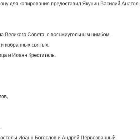
кону для копирования предоставил Якунин Василий Анатол
ла Великого Совета, с восьмиугольным нимбом.
 и избранных святых.
ца и Иоанн Креститель.
лов,
.
апостолы Иоанн Богослов и Андрей Первозванный