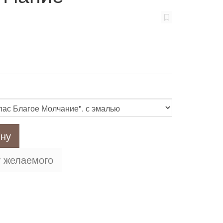
ину
у желаемого