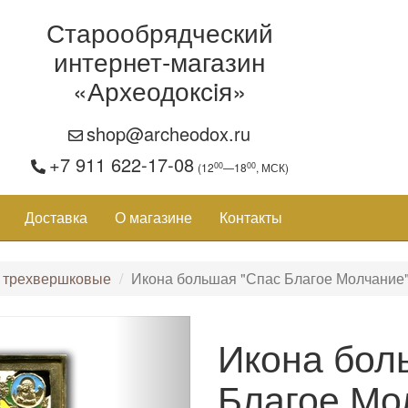
Старообрядческий
интернет-магазин
«Археодоксiя»
shop@archeodox.ru
+7 911 622-17-08
00
00
(12
—18
, МСК)
Доставка
О магазине
Контакты
 трехвершковые
Икона большая "Спас Благое Молчание
Икона бол
Благое Мо