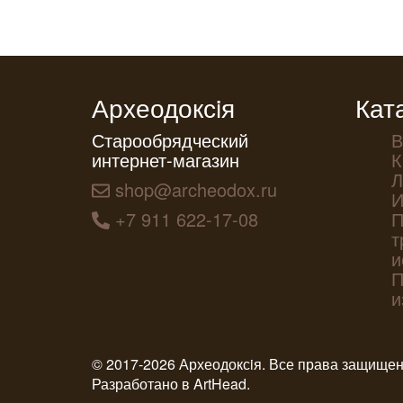
Археодоксiя
Кат
Старообрядческий
В
интернет-магазин
К
Л
shop@archeodox.ru
И
+7 911 622-17-08
П
т
и
П
и
© 2017-2026 Археодоксiя. Все права защище
Разработано в
ArtHead
.