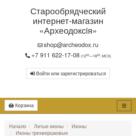
Старообрядческий
интернет-магазин
«Археодоксiя»
shop@archeodox.ru
+7 911 622-17-08
00
00
(12
—18
, МСК)
Войти или зарегистрироваться
Корзина
Начало
Литые иконы
Иконы
Иконы трехвершковые