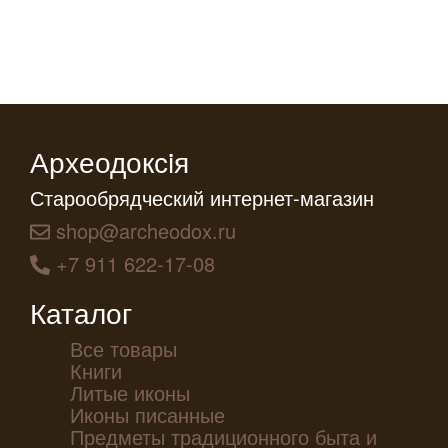
Археодоксiя
Старообрядческий интернет-магазин
shop@archeodox.ru
+7 911 622-17-08
Каталог
Все товары
Книги
Литые иконы
Иконы писанные
Предметы традиционного быта и