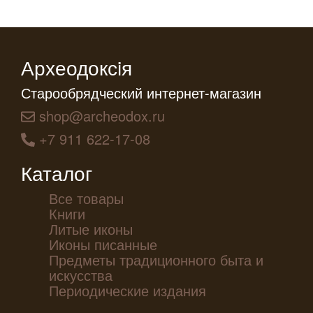
Археодоксiя
Старообрядческий интернет-магазин
shop@archeodox.ru
+7 911 622-17-08
Каталог
Все товары
Книги
Литые иконы
Иконы писанные
Предметы традиционного быта и
искусства
Периодические издания