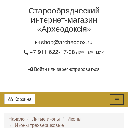
Старообрядческий
интернет-магазин
«Археодоксiя»
shop@archeodox.ru
+7 911 622-17-08
00
00
(12
—18
, МСК)
Войти или зарегистрироваться
Корзина
Начало
Литые иконы
Иконы
Иконы трехвершковые