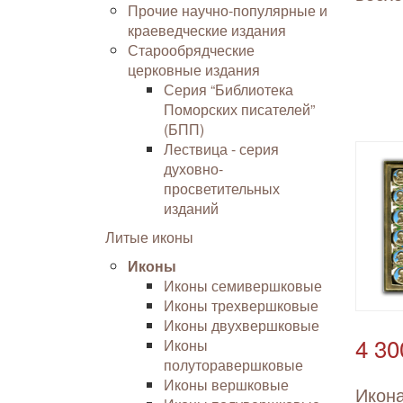
Прочие научно-популярные и
краеведческие издания
Старообрядческие
церковные издания
Серия “Библиотека
Поморских писателей”
(БПП)
Лествица - серия
духовно-
просветительных
изданий
Литые иконы
Иконы
Иконы семивершковые
Иконы трехвершковые
Иконы двухвершковые
4 30
Иконы
полуторавершковые
Иконы вершковые
Икон