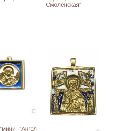
Смоленская"
₽
"мини" "Ангел