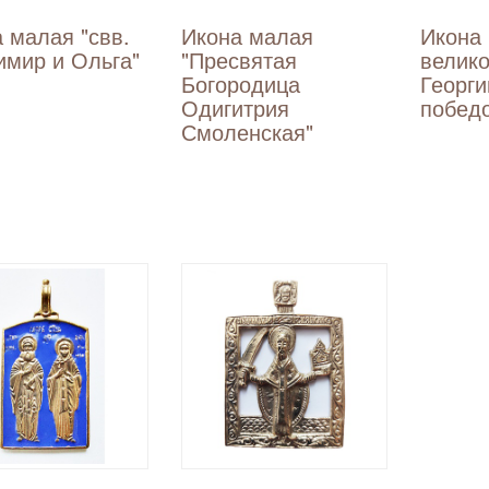
 малая "свв.
Икона малая
Икона
мир и Ольга"
"Пресвятая
велик
Богородица
Георги
Одигитрия
побед
Смоленская"