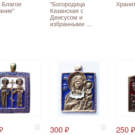
 Благое
"Богородица
Храни
ание"
Казанская с
Деисусом и
избранными ...
₽
300 ₽
250 