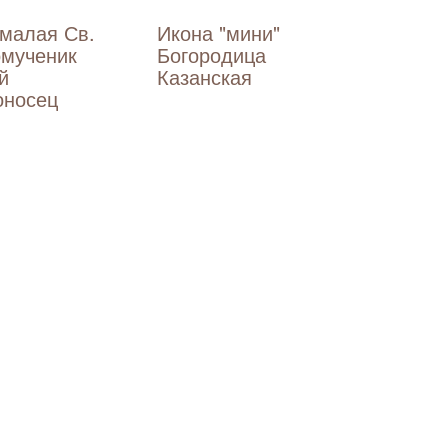
 малая Св.
Икона "мини"
омученик
Богородица
й
Казанская
оносец