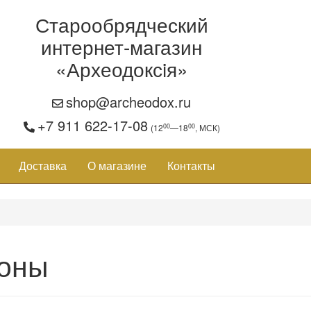
Старообрядческий
интернет-магазин
«Археодоксiя»
shop@archeodox.ru
+7 911 622-17-08
00
00
(12
—18
, МСК)
Доставка
О магазине
Контакты
оны