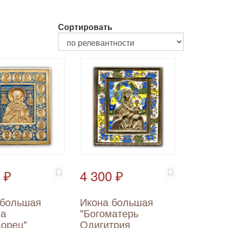
Сортировать
 ₽
4 300 ₽
 большая
Икона большая
ла
"Богоматерь
ворец"
Одигитрия