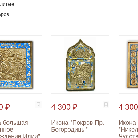
 литые
ров.
0 ₽
4 300 ₽
4 300
а большая
Икона "Покров Пр.
Икона
нное
Богородицы"
"Нико
ождение Илии"
Чудот