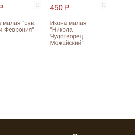
₽
450 ₽
 малая "свв.
Икона малая
и Феврония"
"Никола
Чудотворец
Можайский"