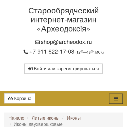
Старообрядческий
интернет-магазин
«Археодоксiя»
shop@archeodox.ru
+7 911 622-17-08
00
00
(12
—18
, МСК)
Войти или зарегистрироваться
Корзина
Начало
Литые иконы
Иконы
Иконы двухвершковые