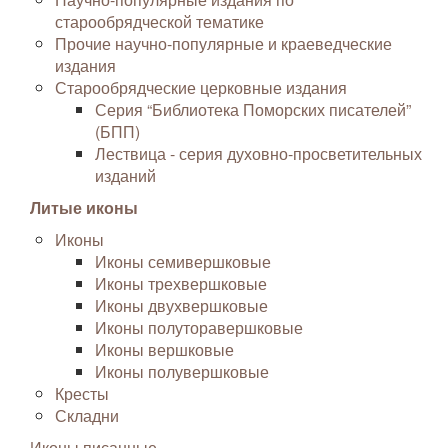
старообрядческой тематике
Прочие научно-популярные и краеведческие
издания
Старообрядческие церковные издания
Серия “Библиотека Поморских писателей”
(БПП)
Лествица - серия духовно-просветительных
изданий
Литые иконы
Иконы
Иконы семивершковые
Иконы трехвершковые
Иконы двухвершковые
Иконы полуторавершковые
Иконы вершковые
Иконы полувершковые
Кресты
Складни
Иконы писанные