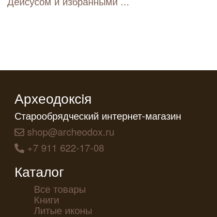
Деисусом и избранными ...
Археодоксiя
Старообрядческий интернет-магазин
shop@archeodox.ru
+7 911 622-17-08
Каталог
Все товары
Книги
Литые иконы