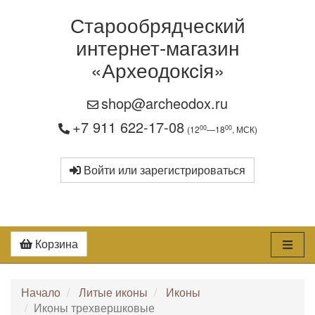
Старообрядческий
интернет-магазин
«Археодоксiя»
shop@archeodox.ru
+7 911 622-17-08
00
00
(12
—18
, МСК)
Войти или зарегистрироваться
Корзина
Начало
Литые иконы
Иконы
Иконы трехвершковые