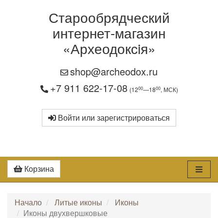
Старообрядческий
интернет-магазин
«Археодоксiя»
shop@archeodox.ru
+7 911 622-17-08
00
00
(12
—18
, МСК)
Войти или зарегистрироваться
Корзина
Начало
Литые иконы
Иконы
Иконы двухвершковые