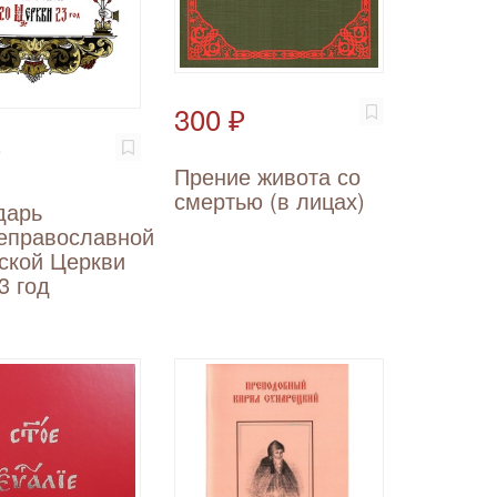
300 ₽
₽
Прение живота со
смертью (в лицах)
дарь
еправославной
ской Церкви
3 год