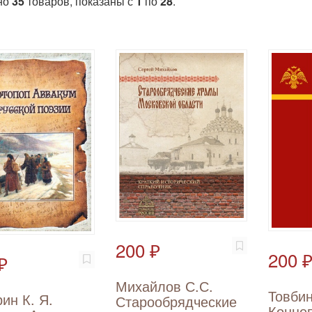
но
35
товаров, показаны с
1
по
28
.
200 ₽
200 
₽
Михайлов С.С.
Товбин
ин К. Я.
Старообрядческие
Конце