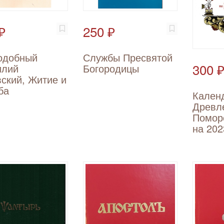
₽
250 ₽
одобный
Службы Пресвятой
300 
илий
Богородицы
ский, Житие и
ба
Кален
Древл
Помор
на 202