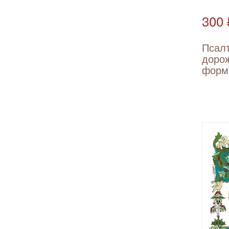
300 
Псал
доро
форм