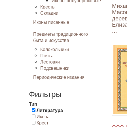
Иконы полувершковые
Михай
Кресты
Масо
Складни
дере
Иконы писанные
Елиза
...
Предметы традиционного
быта и искусства
Колокольчики
Пояса
Лестовки
Подсвешники
Периодические издания
Фильтры
Тип
Литература
Икона
Крест