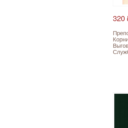
320 
Преп
Корн
Выгов
Служ