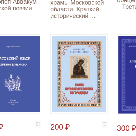
опоп Аввакум
храмы Московской
– Трет
ской поэзии
области. Краткий
исторический ...
₽
200 ₽
300 