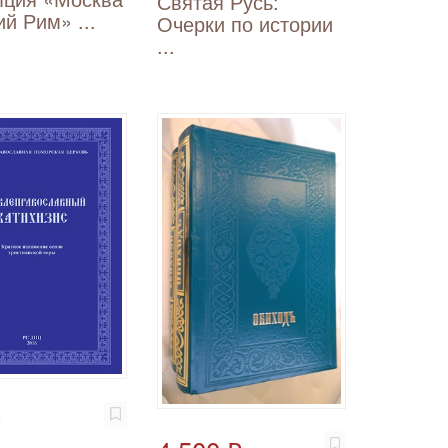
Святая Русь:
ий Рим» ...
Очерки по истории
...
₽