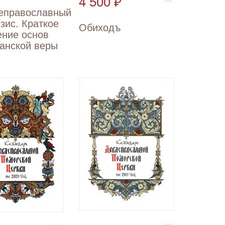
4 500 ₽
еправославный
зис. Краткое
Обиходъ
ение основ
ианской веры