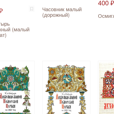
400 
Часовник малый
₽
(дорожный)
Осмиг
тырь
жный (малый
ат)