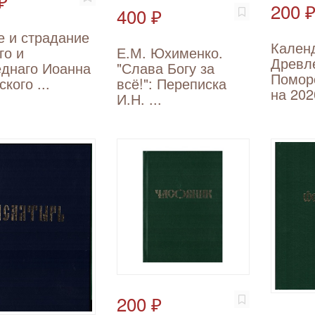
₽
200 
400 ₽
 и страдание
Кален
Е.М. Юхименко.
го и
Древл
"Слава Богу за
еднаго Иоанна
Помор
всё!": Переписка
кого ...
на 202
И.Н. ...
200 ₽