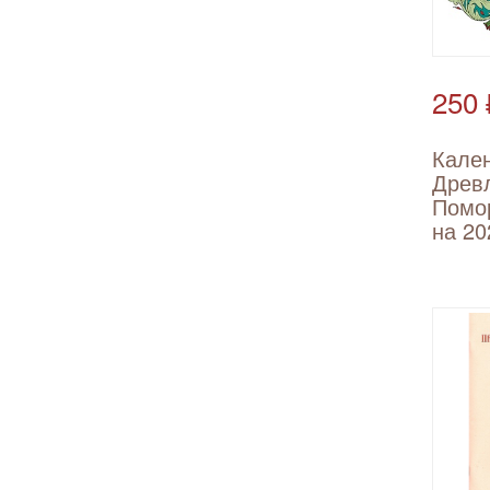
250 
Кале
Древ
Помо
на 20