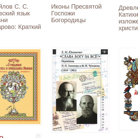
лов С. С.
Иконы Пресвятой
Древл
вский язык
Госпожи
Катихи
вни
Богородицы
излож
рово: Краткий
христ