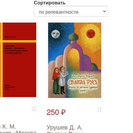
Сортировать
₽
250 ₽
 К. М.
Урушев Д. А.
пция «Москва