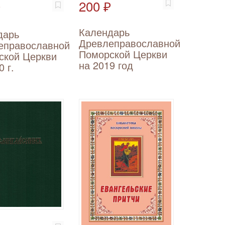
200 ₽
₽
Календарь
дарь
Древлеправославной
еправославной
Поморской Церкви
ской Церкви
на 2019 год
0 г.