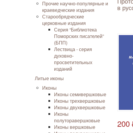
Прот
Прочие научно-популярные и
в рус
краеведческие издания
Старообрядческие
церковные издания
Серия “Библиотека
Поморских писателей”
(БПП)
Лествица - серия
духовно-
просветительных
изданий
Литые иконы
Иконы
Иконы семивершковые
Иконы трехвершковые
Иконы двухвершковые
Иконы
полуторавершковые
200 
Иконы вершковые