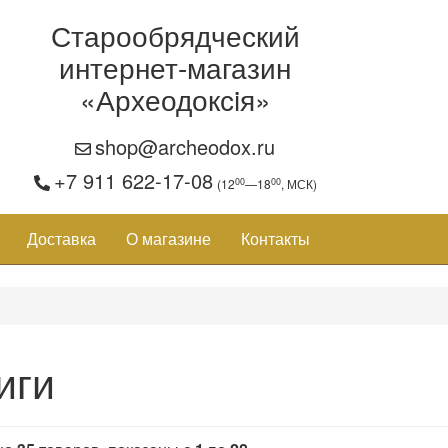
Старообрядческий
интернет-магазин
«Археодоксiя»
shop@archeodox.ru
+7 911 622-17-08
00
00
(12
—18
, МСК)
Доставка
О магазине
Контакты
иги