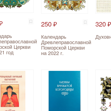
₽
250 ₽
320 
ндарь
Календарь
Духов
леправославной
Древлеправославной
рской Церкви
Поморской Церкви
21 год
на 2022 г.