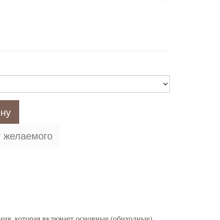
ину
у желаемого
ния, которая включает основные (обиходные)