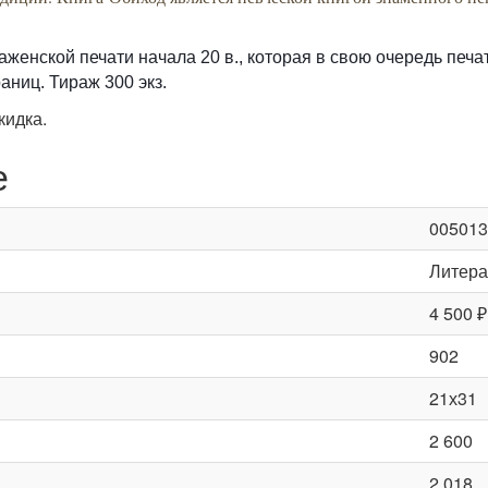
енской печати начала 20 в., которая в свою очередь печат
аниц. Тираж 300 экз.
кидка.
е
005013
Литера
4 500 ₽
902
21х31
2 600
2 018