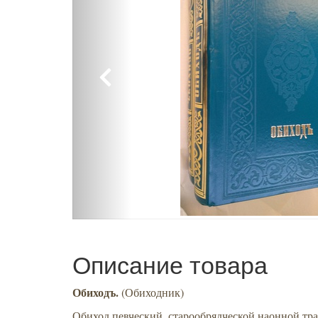
Описание товара
Обиходъ.
(Обиходник)
Обиход певческий, старообрядческой наонной т