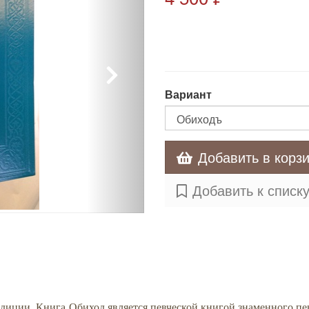
Вариант
Добавить в корз
Добавить к списк
радиции. Книга
Обиход является певческой книгой знаменного пе