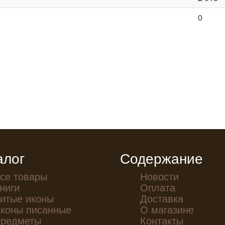
0
алог
Содержание
се товары
Новости
ниги
Оплата
итые иконы
Доставка
коны писанные
О магазине
редметы
Контакты