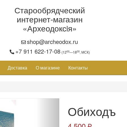
Старообрядческий
интернет-магазин
«Археодоксiя»
shop@archeodox.ru
+7 911 622-17-08
00
00
(12
—18
, МСК)
Доставка
О магазине
Контакты
Обиходъ
4 500 ₽