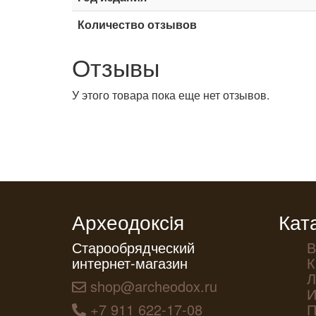
Количество отзывов
Отзывы
У этого товара пока еще нет отзывов.
Археодоксiя
Кат
Старообрядческий
В
интернет-магазин
К
Л
shop@archeodox.ru
И
+7 911 622-17-08
П