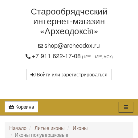
Старообрядческий
интернет-магазин
«Археодоксiя»
shop@archeodox.ru
+7 911 622-17-08
00
00
(12
—18
, МСК)
Войти или зарегистрироваться
Корзина
Начало
Литые иконы
Иконы
Иконы полувершковые