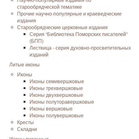
старообрядческой тематике
Прочие научно-популярные и краеведческие
издания
Старообрядческие церковные издания
Серия “Библиотека Поморских писателей”
(БПП)
Лествица - серия духовно-просветительных
изданий
Литые иконы
Иконы
Иконы семивершковые
Иконы трехвершковые
Иконы двухвершковые
Иконы полуторавершковые
Иконы вершковые
Иконы полувершковые
Кресты
Складни
Иконы писанные