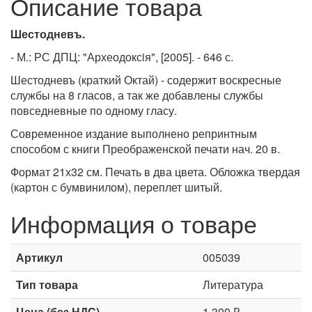
Описание товара
Шестодневъ.
- М.: РС ДПЦ: "Археодоксiя", [2005]. - 646 с.
Шестодневъ (краткий Октай) - содержит воскресные
службы на 8 гласов, а так же добавлены службы
повседневные по одному гласу.
Современное издание выполнено репринтным
способом с книги Преображенской печати нач. 20 в.
Формат 21х32 см. Печать в два цвета. Обложка твердая
(картон с бумвинилом), переплет шитый.
Информация о товаре
Артикул
005039
Тип товара
Литература
Цена (без НДС)
1 300 ₽