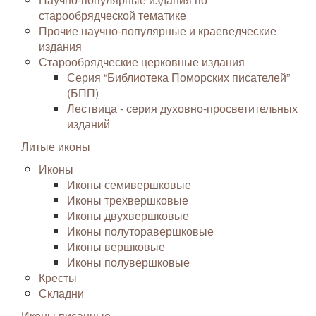
старообрядческой тематике
Прочие научно-популярные и краеведческие
издания
Старообрядческие церковные издания
Серия “Библиотека Поморских писателей”
(БПП)
Лествица - серия духовно-просветительных
изданий
Литые иконы
Иконы
Иконы семивершковые
Иконы трехвершковые
Иконы двухвершковые
Иконы полуторавершковые
Иконы вершковые
Иконы полувершковые
Кресты
Складни
Иконы писанные