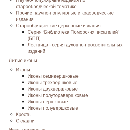
старообрядческой тематике
Прочие научно-популярные и краеведческие
издания
Старообрядческие церковные издания
Серия “Библиотека Поморских писателей”
(БПП)
Лествица - серия духовно-просветительных
изданий
Литые иконы
Иконы
Иконы семивершковые
Иконы трехвершковые
Иконы двухвершковые
Иконы полуторавершковые
Иконы вершковые
Иконы полувершковые
Кресты
Складни
Иконы писанные