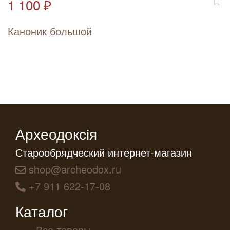
1 100 ₽
Каноник большой
Археодоксiя
Старообрядческий интернет-магазин
shop@archeodox.ru
+7 911 622-17-08
Каталог
Все товары