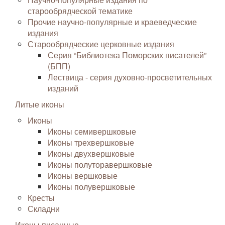
старообрядческой тематике
Прочие научно-популярные и краеведческие
издания
Старообрядческие церковные издания
Серия “Библиотека Поморских писателей”
(БПП)
Лествица - серия духовно-просветительных
изданий
Литые иконы
Иконы
Иконы семивершковые
Иконы трехвершковые
Иконы двухвершковые
Иконы полуторавершковые
Иконы вершковые
Иконы полувершковые
Кресты
Складни
Иконы писанные