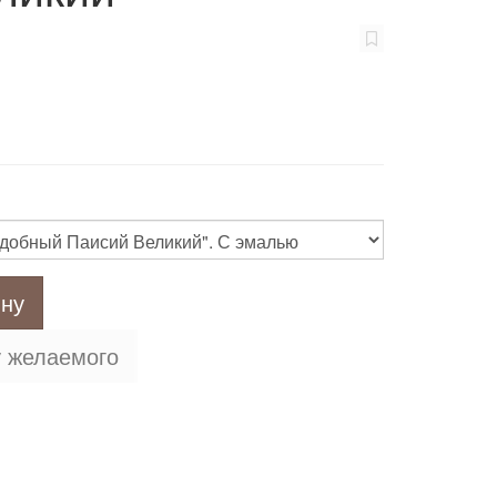
ину
у желаемого