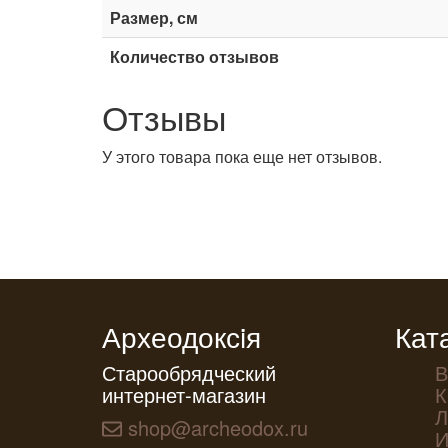
Размер, см
Количество отзывов
Отзывы
У этого товара пока еще нет отзывов.
Археодоксiя
Кат
Старообрядческий
В
интернет-магазин
К
Л
shop@archeodox.ru
И