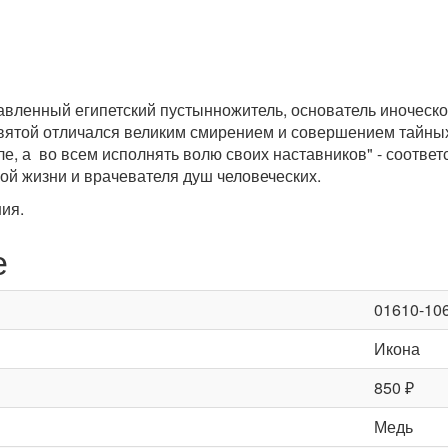
авленный египетский пустынножитель, основатель иноческой
ятой отличался великим смирением и совершением тайных 
оле, а во всем исполнять волю своих наставников" - соотв
ой жизни и врачевателя душ человеческих.
ия.
е
01610-10
Икона
850 ₽
Медь