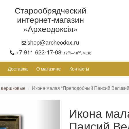
Старообрядческий
интернет-магазин
«Археодоксiя»
shop@archeodox.ru
+7 911 622-17-08
00
00
(12
—18
, МСК)
Доставка
О магазине
Контакты
 вершковые
Икона малая "Преподобный Паисий Великий
Икона мал
Паисий Ве