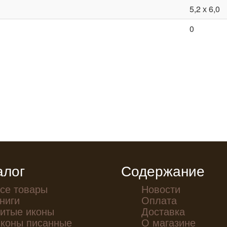
5,2 х 6,0
0
алог
Содержание
се товары
Новости
ниги
Оплата
итые иконы
Доставка
коны писанные
О магазине