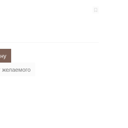
ину
у желаемого