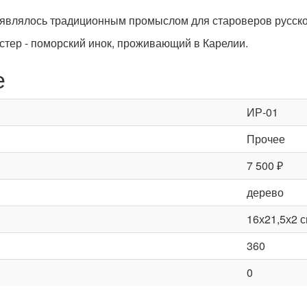
являлось традиционным промыслом для староверов русско
тер - поморский инок, проживающий в Карелии.
е
ИР-01
Прочее
7 500 ₽
дерево
16х21,5х2 с
360
0