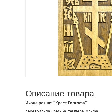
Описание товара
Икона резная "Крест Голгофа".
дерево (липа), резьба, темпера, олифа.