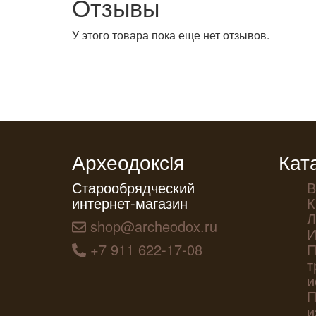
Отзывы
У этого товара пока еще нет отзывов.
Археодоксiя
Кат
Старообрядческий
В
интернет-магазин
К
Л
shop@archeodox.ru
И
+7 911 622-17-08
П
т
и
П
и