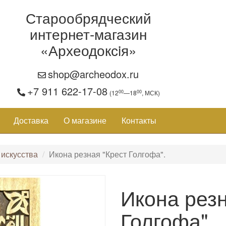
Старообрядческий
интернет-магазин
«Археодоксiя»
shop@archeodox.ru
+7 911 622-17-08
00
00
(12
—18
, МСК)
Доставка
О магазине
Контакты
 искусства
Икона резная "Крест Голгофа".
Икона резн
Голгофа".