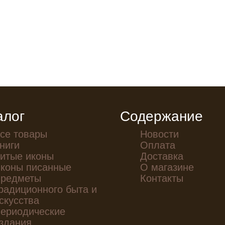
алог
Содержание
се товары
Новости
ниги
Оплата
итые иконы
Доставка
коны писанные
О магазине
редметы
Контакты
радиционного быта и
скусства
ериодические
здания