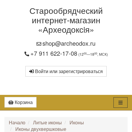
Старообрядческий
интернет-магазин
«Археодоксiя»
shop@archeodox.ru
+7 911 622-17-08
00
00
(12
—18
, МСК)
Войти или зарегистрироваться
Корзина
Начало
Литые иконы
Иконы
Иконы двухвершковые