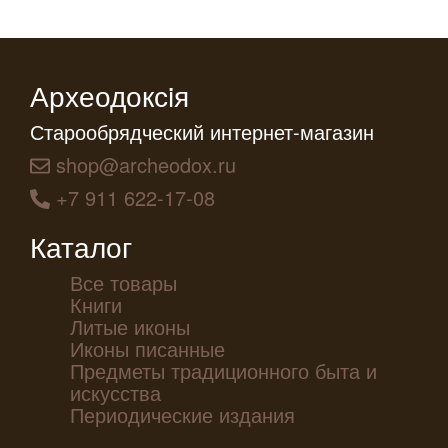
Археодоксiя
Старообрядческий интернет-магазин
shop@archeodox.ru
+7 911 622-17-08
Каталог
Все товары
Книги
Литые иконы
Иконы писанные
Предметы традиционного быта и
искусства
Периодические издания