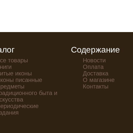
алог
Содержание
се товары
Новости
ниги
Оплата
итые иконы
Доставка
коны писанные
О магазине
редметы
Контакты
радиционного быта и
скусства
ериодические
здания