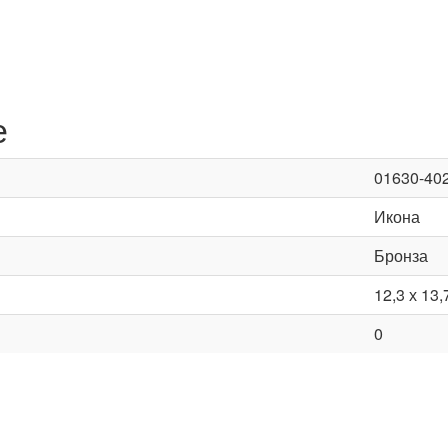
е
01630-40
Икона
Бронза
12,3 х 13,
0