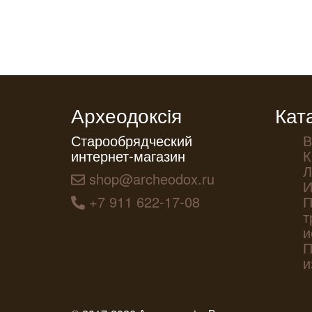
Археодоксiя
Кат
Старообрядческий
В
интернет-магазин
К
Л
shop@archeodox.ru
И
+7 911 622-17-08
П
т
и
П
и