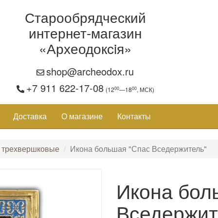
Старообрядческий
интернет-магазин
«Археодоксiя»
shop@archeodox.ru
+7 911 622-17-08
00
00
(12
—18
, МСК)
Доставка
О магазине
Контакты
 трехвершковые
Икона большая "Спас Вседержитель"
Икона бол
Вседержит