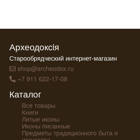
Археодоксiя
Старообрядческий интернет-магазин
shop@archeodox.ru
+7 911 622-17-08
Каталог
Все товары
Книги
Литые иконы
Иконы писанные
Предметы традиционного быта и
искусства