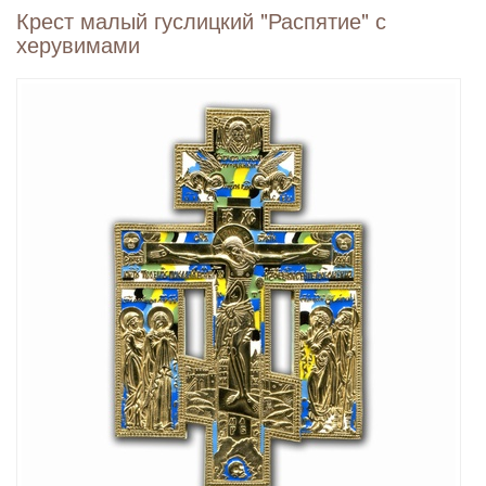
Крест малый гуслицкий "Распятие" с
херувимами