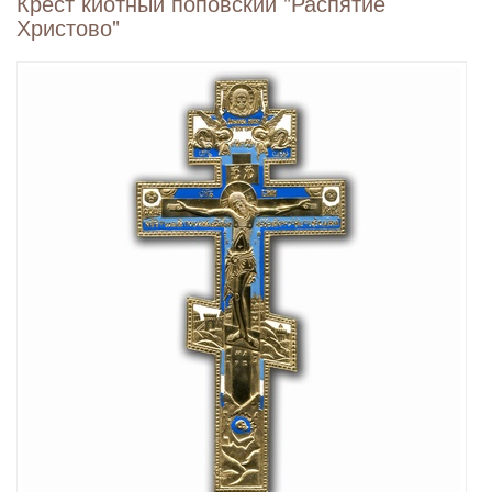
Крест киотный поповский "Распятие
Христово"