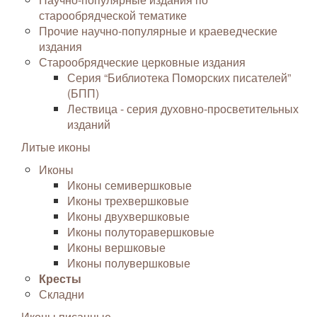
старообрядческой тематике
Прочие научно-популярные и краеведческие
издания
Старообрядческие церковные издания
Серия “Библиотека Поморских писателей”
(БПП)
Лествица - серия духовно-просветительных
изданий
Литые иконы
Иконы
Иконы семивершковые
Иконы трехвершковые
Иконы двухвершковые
Иконы полуторавершковые
Иконы вершковые
Иконы полувершковые
Кресты
Складни
Иконы писанные