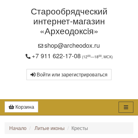
Старообрядческий
интернет-магазин
«Археодоксiя»
shop@archeodox.ru
+7 911 622-17-08
00
00
(12
—18
, МСК)
Войти или зарегистрироваться
Корзина
Начало
Литые иконы
Кресты