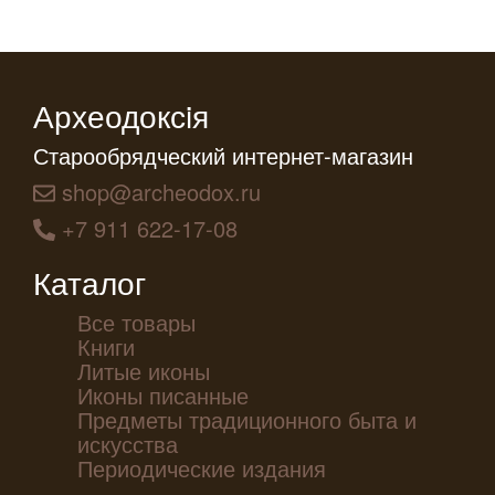
Археодоксiя
Старообрядческий интернет-магазин
shop@archeodox.ru
+7 911 622-17-08
Каталог
Все товары
Книги
Литые иконы
Иконы писанные
Предметы традиционного быта и
искусства
Периодические издания