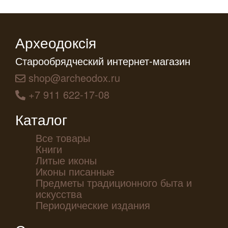
Археодоксiя
Старообрядческий интернет-магазин
shop@archeodox.ru
+7 911 622-17-08
Каталог
Все товары
Книги
Литые иконы
Иконы писанные
Предметы традиционного быта и
искусства
Периодические издания