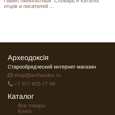
Павел Любопытный. Словарь и Каталог
отцов и писателей ...
Археодоксiя
Старообрядческий интернет-магазин
shop@archeodox.ru
+7 911 622-17-08
Каталог
Все товары
Книги