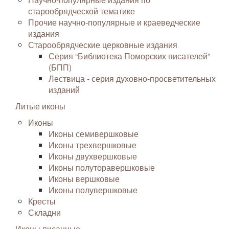
старообрядческой тематике
Прочие научно-популярные и краеведческие
издания
Старообрядческие церковные издания
Серия “Библиотека Поморских писателей”
(БПП)
Лествица - серия духовно-просветительных
изданий
Литые иконы
Иконы
Иконы семивершковые
Иконы трехвершковые
Иконы двухвершковые
Иконы полуторавершковые
Иконы вершковые
Иконы полувершковые
Кресты
Складни
Иконы писанные