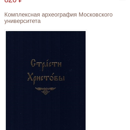
Комплексная археография Московского
университета