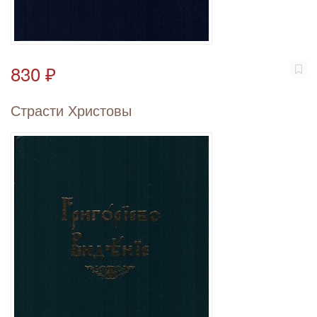
830 ₽
Страсти Христовы