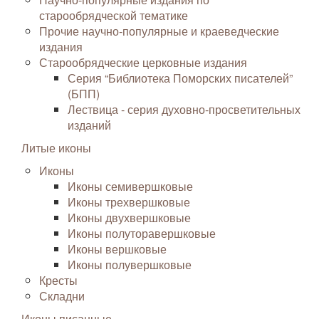
старообрядческой тематике
Прочие научно-популярные и краеведческие
издания
Старообрядческие церковные издания
Серия “Библиотека Поморских писателей”
(БПП)
Лествица - серия духовно-просветительных
изданий
Литые иконы
Иконы
Иконы семивершковые
Иконы трехвершковые
Иконы двухвершковые
Иконы полуторавершковые
Иконы вершковые
Иконы полувершковые
Кресты
Складни
Иконы писанные