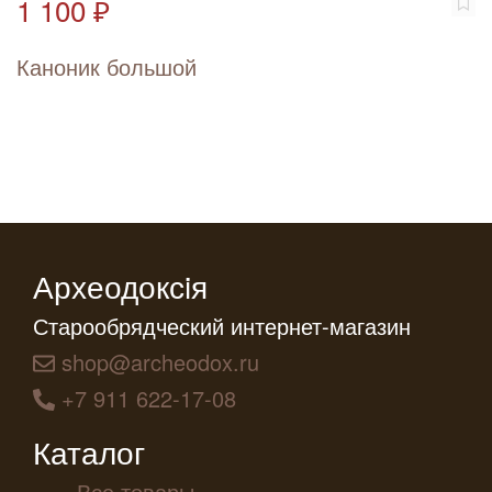
1 100 ₽
Каноник большой
Археодоксiя
Старообрядческий интернет-магазин
shop@archeodox.ru
+7 911 622-17-08
Каталог
Все товары