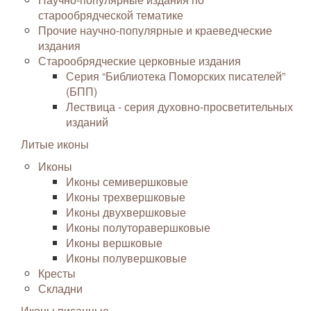
старообрядческой тематике
Прочие научно-популярные и краеведческие
издания
Старообрядческие церковные издания
Серия “Библиотека Поморских писателей”
(БПП)
Лествица - серия духовно-просветительных
изданий
Литые иконы
Иконы
Иконы семивершковые
Иконы трехвершковые
Иконы двухвершковые
Иконы полуторавершковые
Иконы вершковые
Иконы полувершковые
Кресты
Складни
Иконы писанные