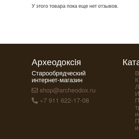
У этого товара пока еще нет отзывов.
Археодоксiя
Кат
Старообрядческий
В
интернет-магазин
К
Л
shop@archeodox.ru
И
+7 911 622-17-08
П
т
и
П
и