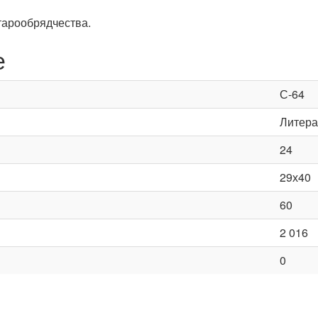
старообрядчества.
е
С-64
Литера
24
29х40
60
2 016
0