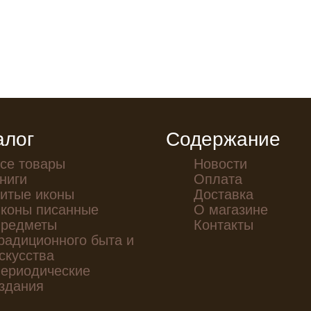
алог
Содержание
се товары
Новости
ниги
Оплата
итые иконы
Доставка
коны писанные
О магазине
редметы
Контакты
радиционного быта и
скусства
ериодические
здания