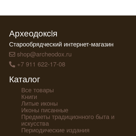
Археодоксiя
Старообрядческий интернет-магазин
shop@archeodox.ru
+7 911 622-17-08
Каталог
Все товары
Книги
Литые иконы
Иконы писанные
Предметы традиционного быта и
искусства
Периодические издания