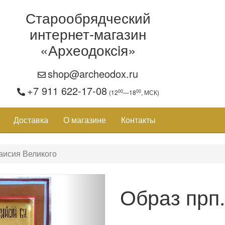
Старообрядческий
интернет-магазин
«Археодоксiя»
shop@archeodox.ru
+7 911 622-17-08
00
00
(12
—18
, МСК)
Доставка
О магазине
Контакты
аисия Великого
Образ прп