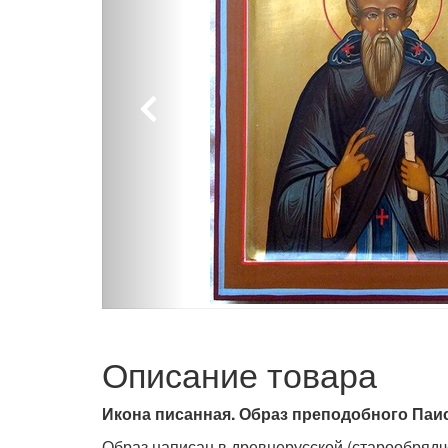
Описание товара
Икона писанная. Образ преподобного Паи
Образ написан в древнерусской (старообрядч