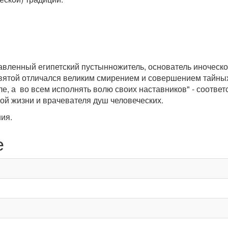
авленный египетский пустынножитель, основатель иноческой
ятой отличался великим смирением и совершением тайных 
оле, а во всем исполнять волю своих наставников" - соотв
ой жизни и врачевателя душ человеческих.
ия.
е