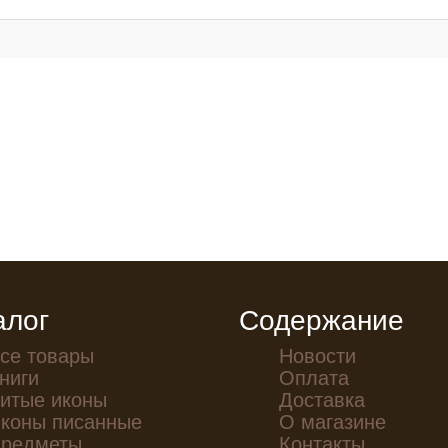
алог
Содержание
се товары
Новости
ниги
Оплата
итые иконы
Доставка
коны писанные
О магазине
редметы
Контакты