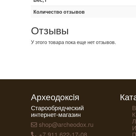
Количество отзывов
Отзывы
У этого товара пока еще нет отзывов.
Археодоксiя
Кат
Старообрядческий
В
интернет-магазин
К
Л
shop@archeodox.ru
И
+7 911 622-17-08
П