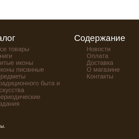
алог
Содержание
се товары
Новости
ниги
Оплата
итые иконы
Доставка
коны писанные
О магазине
редметы
Контакты
радиционного быта и
скусства
ериодические
здания
ны.