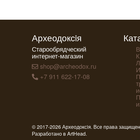
Археодоксiя
Кат
Старообрядческий
В
интернет-магазин
К
Л
shop@archeodox.ru
И
+7 911 622-17-08
П
т
и
П
и
© 2017-2026 Археодоксiя. Все права защище
Разработано в
ArtHead
.