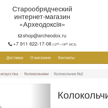
Старообрядческий
интернет-магазин
«Археодоксiя»
shop@archeodox.ru
+7 911 622-17-08
00
00
(12
—18
, МСК)
Доставка
О магазине
Контакты
 искусства
Колокольчики
Колокольчик №2
Колокольч