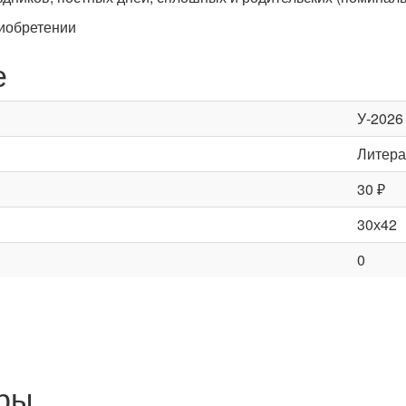
риобретении
е
У-2026
Литера
30 ₽
30х42
0
ры