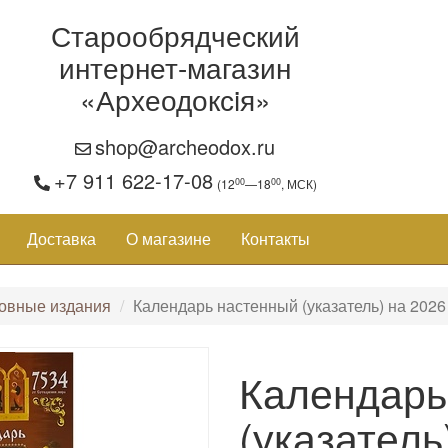
Старообрядческий
интернет-магазин
«Археодоксiя»
shop@archeodox.ru
+7 911 622-17-08
00
00
(12
—18
, МСК)
Доставка
О магазине
Контакты
овные издания
Календарь настенный (указатель) на 2026 
Календарь
(указатель)