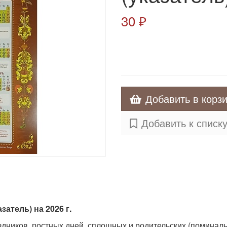
30 ₽
Добавить в корз
Добавить к списк
атель) на 2026 г.
дников, постных дней, сплошных и родительских (поминаль