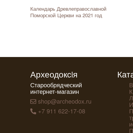
Календарь Древлеправославной
Поморской Церкви на 2021 год
Археодоксiя
Кат
Старообрядческий
В
интернет-магазин
К
Л
shop@archeodox.ru
И
+7 911 622-17-08
П
т
и
П