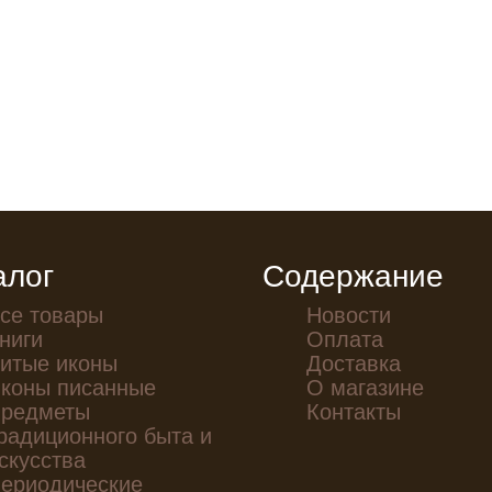
алог
Содержание
се товары
Новости
ниги
Оплата
итые иконы
Доставка
коны писанные
О магазине
редметы
Контакты
радиционного быта и
скусства
ериодические