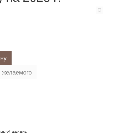
ину
у желаемого
ных) недель.