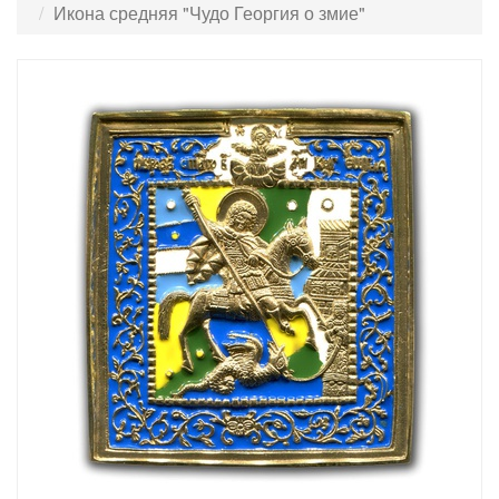
Икона средняя "Чудо Георгия о змие"