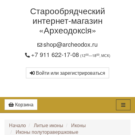
Старообрядческий
интернет-магазин
«Археодоксiя»
shop@archeodox.ru
+7 911 622-17-08
00
00
(12
—18
, МСК)
Войти или зарегистрироваться
Корзина
Начало
Литые иконы
Иконы
Иконы полуторавершковые