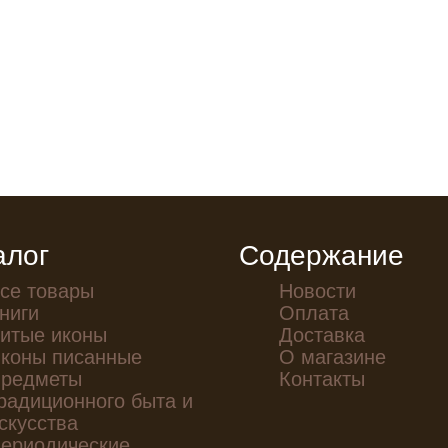
алог
Содержание
се товары
Новости
ниги
Оплата
итые иконы
Доставка
коны писанные
О магазине
редметы
Контакты
радиционного быта и
скусства
ериодические