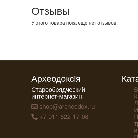
Отзывы
У этого товара пока еще нет отзывов.
Археодоксiя
Кат
Старообрядческий
В
интернет-магазин
К
Л
shop@archeodox.ru
И
+7 911 622-17-08
П
т
и
П