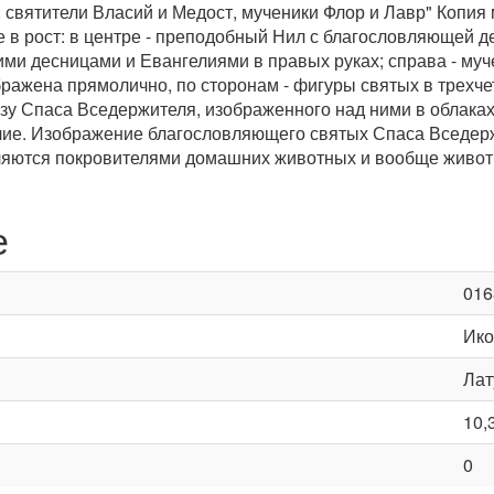
святители Власий и Медост, мученики Флор и Лавр" Копия
в рост: в центре - преподобный Нил с благословляющей дес
ми десницами и Евангелиями в правых руках; справа - муче
ажена прямолично, по сторонам - фигуры святых в трехчет
зу Спаса Вседержителя, изображенного над ними в облаках.
елие. Изображение благословляющего святых Спаса Вседе
яются покровителями домашних животных и вообще животно
е
016
Ико
Лат
10,
0