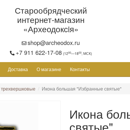
Старообрядческий
интернет-магазин
«Археодоксiя»
shop@archeodox.ru
+7 911 622-17-08
00
00
(12
—18
, МСК)
Доставка
О магазине
Контакты
 трехвершковые
Икона большая "Избранные святые"
Икона бол
святые"