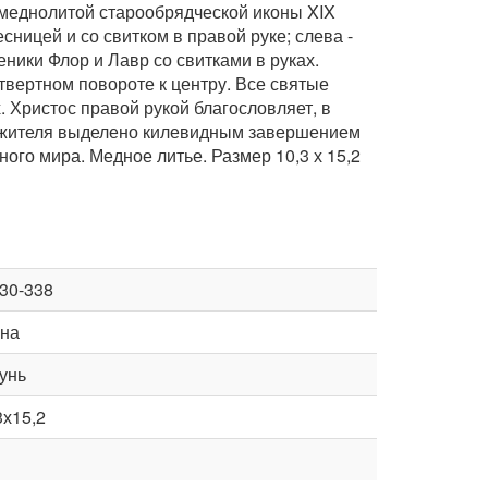
 меднолитой старообрядческой иконы XIX
ницей и со свитком в правой руке; слева -
ники Флор и Лавр со свитками в руках.
вертном повороте к центру. Все святые
 Христос правой рукой благословляет, в
ржителя выделено килевидным завершением
го мира. Медное литье. Размер 10,3 х 15,2
30-338
на
унь
3х15,2