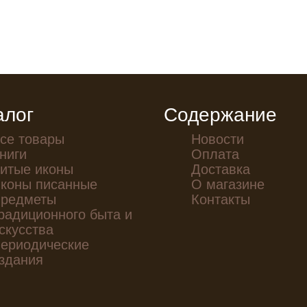
алог
Содержание
се товары
Новости
ниги
Оплата
итые иконы
Доставка
коны писанные
О магазине
редметы
Контакты
радиционного быта и
скусства
ериодические
здания