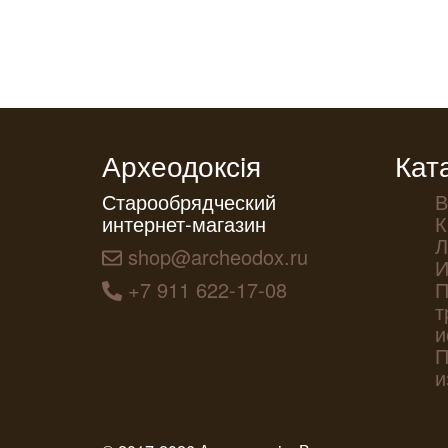
Археодоксiя
Кат
Старообрядческий
В
интернет-магазин
К
Л
shop@archeodox.ru
И
+7 911 622-17-08
П
т
и
П
и