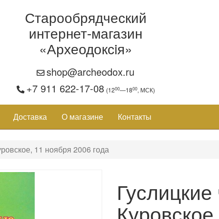
Старообрядческий
интернет-магазин
«Археодоксiя»
shop@archeodox.ru
+7 911 622-17-08
00
00
(12
—18
, МСК)
Доставка
О магазине
Контакты
уровское, 11 ноября 2006 года
Гуслицкие 
Куровское,