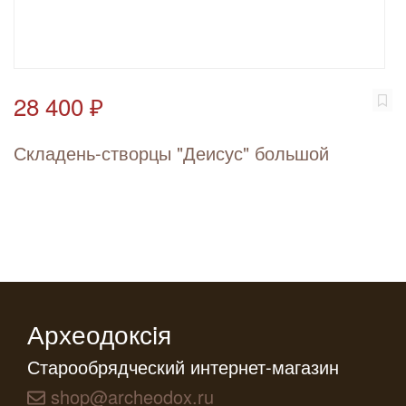
28 400 ₽
Складень-створцы "Деисус" большой
Археодоксiя
Старообрядческий интернет-магазин
shop@archeodox.ru