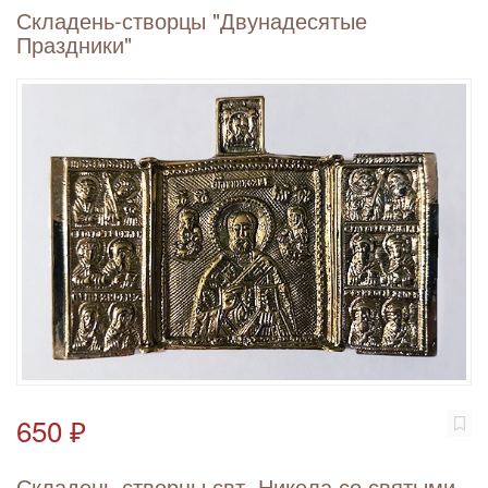
Складень-створцы "Двунадесятые
Праздники"
650 ₽
Складень-створцы свт. Никола со святыми