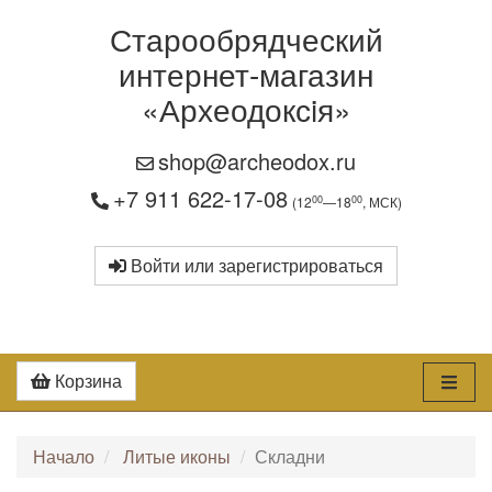
Старообрядческий
интернет-магазин
«Археодоксiя»
shop@archeodox.ru
+7 911 622-17-08
00
00
(12
—18
, МСК)
Войти или зарегистрироваться
Корзина
Начало
Литые иконы
Складни