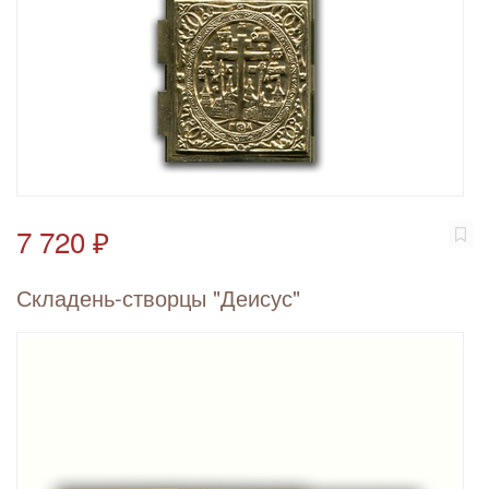
7 720 ₽
Складень-створцы "Деисус"