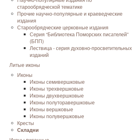
старообрядческой тематике
Прочие научно-популярные и краеведческие
издания
Старообрядческие церковные издания
Серия “Библиотека Поморских писателей”
(БПП)
Лествица - серия духовно-просветительных
изданий
Литые иконы
Иконы
Иконы семивершковые
Иконы трехвершковые
Иконы двухвершковые
Иконы полуторавершковые
Иконы вершковые
Иконы полувершковые
Кресты
Складни
Иконы писанные