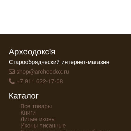
Археодоксiя
Старообрядческий интернет-магазин
shop@archeodox.ru
+7 911 622-17-08
Каталог
Все товары
Книги
Литые иконы
Иконы писанные