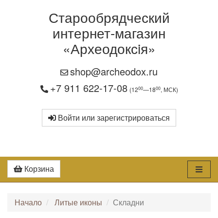
Старообрядческий
интернет-магазин
«Археодоксiя»
shop@archeodox.ru
+7 911 622-17-08
00
00
(12
—18
, МСК)
Войти или зарегистрироваться
Корзина
Начало
Литые иконы
Складни