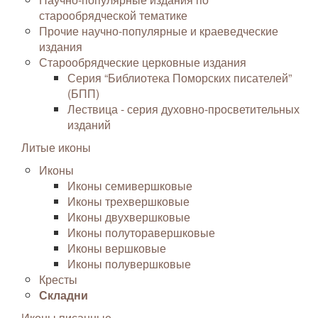
старообрядческой тематике
Прочие научно-популярные и краеведческие
издания
Старообрядческие церковные издания
Серия “Библиотека Поморских писателей”
(БПП)
Лествица - серия духовно-просветительных
изданий
Литые иконы
Иконы
Иконы семивершковые
Иконы трехвершковые
Иконы двухвершковые
Иконы полуторавершковые
Иконы вершковые
Иконы полувершковые
Кресты
Складни
Иконы писанные